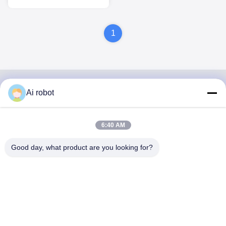
protezioni orali sportive
sportive
1
Ai robot
VIVI DENTAI
LABORATORY
6:40 AM
Good day, what product are you looking for?
VIVI Dental Lab è un laboratorio a servizio completo di alto
livello di Shenzhen, in Cina. È uno dei migliori laboratori
odontotecnici certificati CE, ISO e FDA e dotati di