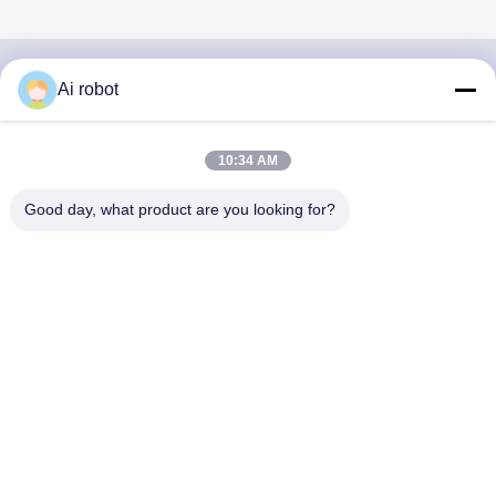
Ai robot
VIVI DENTAI
LABORATORY
10:34 AM
Good day, what product are you looking for?
VIVI Dental Lab è un laboratorio a servizio completo di alto
livello di Shenzhen, in Cina. È uno dei migliori laboratori
odontotecnici certificati CE, ISO e FDA e dotati di
macchine all'avanguardia. Suo l'impegno per l'alta qualità,
i tempi di consegna rapidi e i servizi professionali ha vinto
numerosi feedback positivi dai mercati europei e USA.