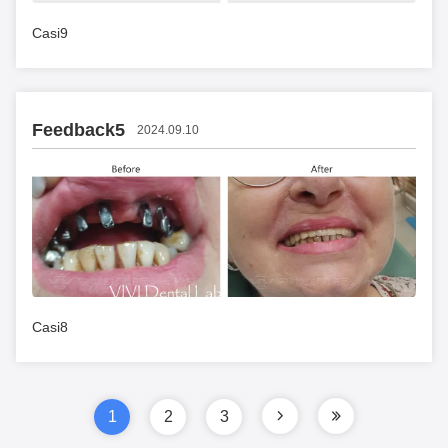
Casi9
Feedback5
2024.09.10
Casi8
1
2
3