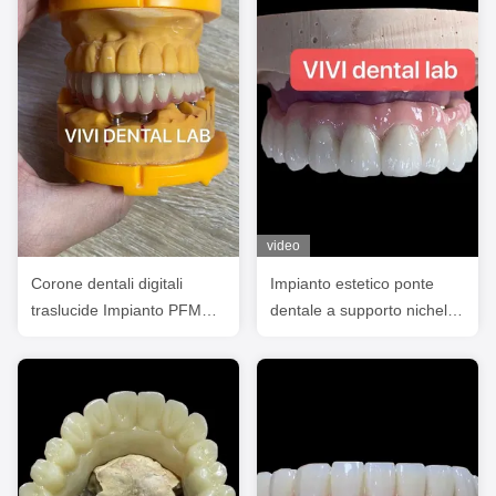
video
Corone dentali digitali
Impianto estetico ponte
traslucide Impianto PFM
dentale a supporto nichel
con porcellana rosa
libero da berilio