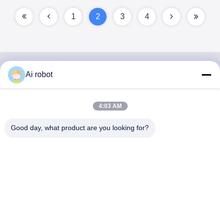
1
2
3
4
Ai robot
VIVI DENTAI
LABORATORY
4:03 AM
Good day, what product are you looking for?
VIVI Dental Lab è un laboratorio a servizio completo di alto
livello di Shenzhen, in Cina. È uno dei migliori laboratori
odontotecnici certificati CE, ISO e FDA e dotati di
macchine all'avanguardia. Suo l'impegno per l'alta qualità,
i tempi di consegna rapidi e i servizi professionali ha vinto