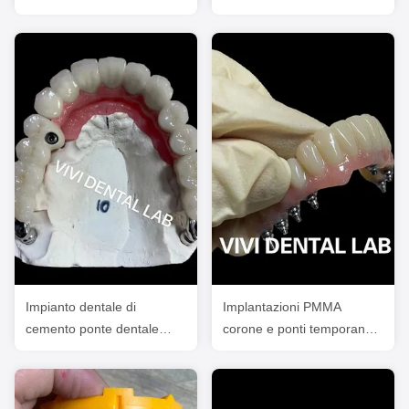
Scheftner Ivoclar
Biocompatibile Ni Be Free
Traslucidità
Impianto dentale di
Implantazioni PMMA
cemento ponte dentale
corone e ponti temporanei
PFM porcellana metallica
avvitati su basi in Ti
avvitata