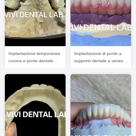
Implantazione temporanea
Implantazione di ponte a
corona e ponte dentale
supporto dentale a veneer
PMMA Vita Shade
composito Ivoclar
personalizzato