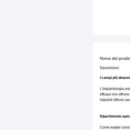
Nome del prodot
Descrizione:
I campi più dinamic
L'implantologia ora
efficaci che offron
impianti offrono un
Dipartimento speci
Come leader consolid