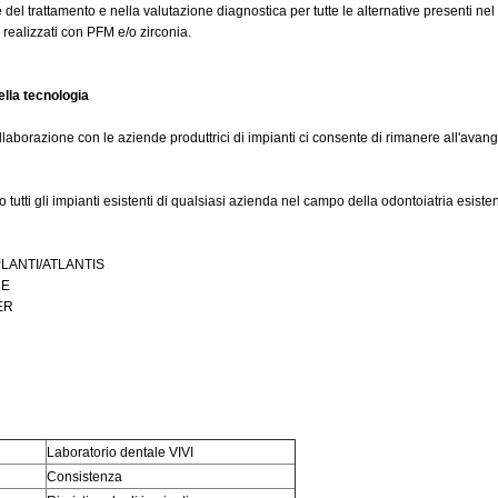
 del trattamento e nella valutazione diagnostica per tutte le alternative presenti nel s
i realizzati con PFM e/o zirconia.
ella tecnologia
ollaborazione con le aziende produttrici di impianti ci consente di rimanere all'ava
o tutti gli impianti esistenti di qualsiasi azienda nel campo della odontoiatria esist
LANTI/ATLANTIS
RE
ER
Laboratorio dentale VIVI
Consistenza