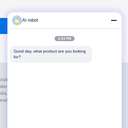
Ai robot
2:34 PM
Good day, what product are you looking 
for?
ratorio a servizio completo di alto livello di Shenzhen, in
laboratori odontotecnici certificati CE, ISO e FDA e dotati
ia. Suo l'impegno per l'alta qualità, i tempi di consegna
ionali ha vinto numerosi feedback positivi dai mercati