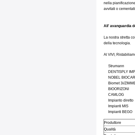
nella pianificazione
avvitati o cementat
All' avanguardia d
La nostra stretta c
della tecnologia.
Al VIVI,
Ristabiliam
Strumann
DENTISPLY IMP
NOBEL BIOCA
Biomet 3i/ZIMM
BIOORIZONI
CAMLOG
Impianto diretto
Impianti MIS
Impianti BEGO
Produttore
Qualità