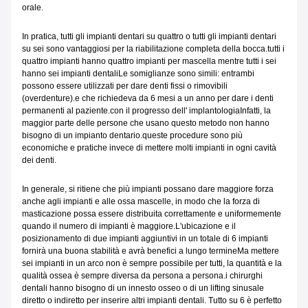
orale.
In pratica, tutti gli impianti dentari su quattro o tutti gli impianti dentari
su sei sono vantaggiosi per la riabilitazione completa della bocca.tutti i
quattro impianti hanno quattro impianti per mascella mentre tutti i sei
hanno sei impianti dentaliLe somiglianze sono simili: entrambi
possono essere utilizzati per dare denti fissi o rimovibili
(overdenture).
e che richiedeva da 6 mesi a un anno per dare i denti
permanenti al paziente.con il progresso dell' implantologiaInfatti, la
maggior parte delle persone che usano questo metodo non hanno
bisogno di un impianto dentario.queste procedure sono più
economiche e pratiche invece di mettere molti impianti in ogni cavità
dei denti.
In generale, si ritiene che più impianti possano dare maggiore forza
anche agli impianti e alle ossa mascelle, in modo che la forza di
masticazione possa essere distribuita correttamente e uniformemente
quando il numero di impianti è maggiore.L'ubicazione e il
posizionamento di due impianti aggiuntivi in un totale di 6 impianti
fornirà una buona stabilità e avrà benefici a lungo termineMa mettere
sei impianti in un arco non è sempre possibile per tutti, la quantità e la
qualità ossea è sempre diversa da persona a persona.i chirurghi
dentali hanno bisogno di un innesto osseo o di un lifting sinusale
diretto o indiretto per inserire altri impianti dentali. Tutto su 6 è perfetto