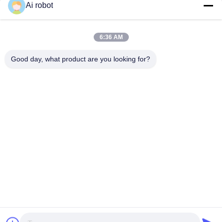
Ai robot
VIVI DENTAI
LABORATORY
6:36 AM
Good day, what product are you looking for?
VIVI Dental Lab è un laboratorio a servizio completo di alto
livello di Shenzhen, in Cina. È uno dei migliori laboratori
odontotecnici certificati CE, ISO e FDA e dotati di
macchine all'avanguardia. Suo l'impegno per l'alta qualità,
i tempi di consegna rapidi e i servizi professionali ha vinto
numerosi feedback positivi dai mercati europei e USA.
Politica Sulla Riservatezza
|
Mappa Del Sito
| Buona qualità della
Cina Laboratorio dentistico cinese fornitore. 2022-2026
VIVI