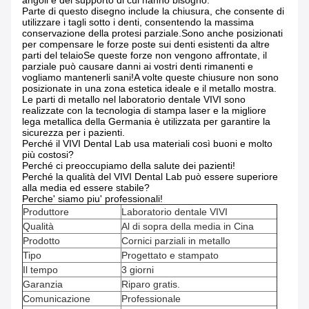
angoli e del supporto di cui hanno bisogno.
Parte di questo disegno include la chiusura, che consente di
utilizzare i tagli sotto i denti, consentendo la massima
conservazione della protesi parziale.Sono anche posizionati
per compensare le forze poste sui denti esistenti da altre
parti del telaioSe queste forze non vengono affrontate, il
parziale può causare danni ai vostri denti rimanenti e
vogliamo mantenerli sani!A volte queste chiusure non sono
posizionate in una zona estetica ideale e il metallo mostra.
Le parti di metallo nel laboratorio dentale VIVI sono
realizzate con la tecnologia di stampa laser e la migliore
lega metallica della Germania è utilizzata per garantire la
sicurezza per i pazienti.
Perché il VIVI Dental Lab usa materiali così buoni e molto
più costosi?
Perché ci preoccupiamo della salute dei pazienti!
Perché la qualità del VIVI Dental Lab può essere superiore
alla media ed essere stabile?
Perche' siamo piu' professionali!
Produttore
Laboratorio dentale VIVI
Qualità
Al di sopra della media in Cina
Prodotto
Cornici parziali in metallo
Tipo
Progettato e stampato
Il tempo
3 giorni
Garanzia
Riparo gratis.
Comunicazione
Professionale