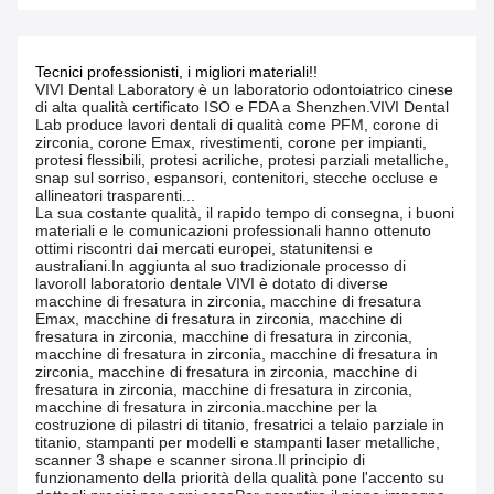
Tecnici professionisti, i migliori materiali!!
VIVI Dental Laboratory è un laboratorio odontoiatrico cinese
di alta qualità certificato ISO e FDA a Shenzhen.VIVI Dental
Lab produce lavori dentali di qualità come PFM, corone di
zirconia, corone Emax, rivestimenti, corone per impianti,
protesi flessibili, protesi acriliche, protesi parziali metalliche,
snap sul sorriso, espansori, contenitori, stecche occluse e
allineatori trasparenti...
La sua costante qualità, il rapido tempo di consegna, i buoni
materiali e le comunicazioni professionali hanno ottenuto
ottimi riscontri dai mercati europei, statunitensi e
australiani.In aggiunta al suo tradizionale processo di
lavoroIl laboratorio dentale VIVI è dotato di diverse
macchine di fresatura in zirconia, macchine di fresatura
Emax, macchine di fresatura in zirconia, macchine di
fresatura in zirconia, macchine di fresatura in zirconia,
macchine di fresatura in zirconia, macchine di fresatura in
zirconia, macchine di fresatura in zirconia, macchine di
fresatura in zirconia, macchine di fresatura in zirconia,
macchine di fresatura in zirconia.macchine per la
costruzione di pilastri di titanio, fresatrici a telaio parziale in
titanio, stampanti per modelli e stampanti laser metalliche,
scanner 3 shape e scanner sirona.Il principio di
funzionamento della priorità della qualità pone l'accento su