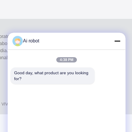
ratorio a servizio completo di alto livello di Shenzhen, in
Ai robot
laboratori odontotecnici certificati CE, ISO e FDA e dotati
ia. Suo l'impegno per l'alta qualità, i tempi di consegna
ionali ha vinto numerosi feedback positivi dai mercati
4:38 PM
Good day, what product are you looking 
for?
6
VIVI DENTAI LABORATORY
. Tutti i diritti riservati.