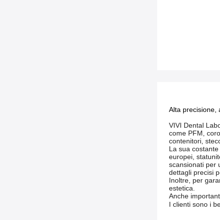
Alta precisione, 
VIVI Dental Labor
come PFM, corone 
contenitori, stec
La sua costante 
europei, statunit
scansionati per 
dettagli precisi 
Inoltre, per gara
estetica.
Anche importante
I clienti sono i 