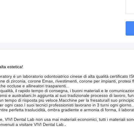
alta estetica!
atory è un laboratorio odontoiatrico cinese di alta qualità certificato I
di zirconia, corone Emax, rivestimenti, corone per impianti, protesi fless
che occluse e allineatori trasparenti...
qualità, il rapido tempo di consegna, i buoni materiali e le comunicazion
ensi e australiani.In aggiunta al suo tradizionale processo di lavoro, fun
un tempo di risposta più veloce.Macchine per la fresaturaIl suo principio 
per ogni caso.I suoi tecnici professionisti lavorano in 3 turni ogni giorno..
ntire perfetta traslucidità, ombra gradiente e armonia di forma, il laborat
, VIVI Dental Lab non usa mai materiali economici, tutti i materiali sono
.
benvenuti a visitare VIVI Dental Lab.