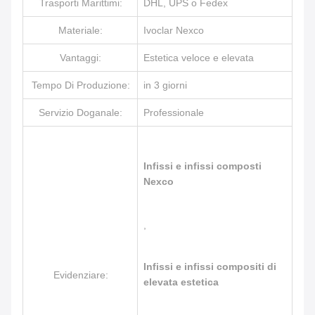
Trasporti Marittimi:
DHL, UPS o Fedex
Materiale:
Ivoclar Nexco
Vantaggi:
Estetica veloce e elevata
Tempo Di Produzione:
in 3 giorni
Servizio Doganale:
Professionale
Infissi e infissi composti
Nexco
,
Infissi e infissi compositi di
Evidenziare:
elevata estetica