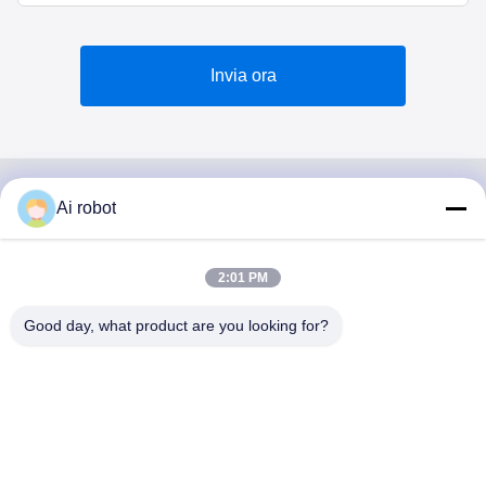
Invia ora
Ai robot
VIVI DENTAI
LABORATORY
2:01 PM
Good day, what product are you looking for?
VIVI Dental Lab è un laboratorio a servizio completo di alto
livello di Shenzhen, in Cina. È uno dei migliori laboratori
odontotecnici certificati CE, ISO e FDA e dotati di