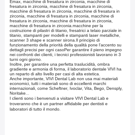
Emax, macchine di fresatura in zirconia, macchine di
fresatura in zirconia, macchine di fresatura in zirconia,
macchine di fresatura in zirconia, macchine di fresatura in
zirconia, macchine di fresatura in zirconia, macchine di
fresatura in zirconia, macchine di fresatura in zirconia,
macchine di fresatura in zirconia.macchine per la
costruzione di pilastri di titanio, fresatrici a telaio parziale in
titanio, stampanti per modelli e stampanti laser metalliche,
scanner 3 shape e scanner sirona.Il principio di
funzionamento della priorità della qualità pone l'accento su
dettagli precisi per ogni casoPer garantire il pieno impegno
nei confronti dei clienti, i tecnici professionisti lavorano in 3
turni ogni giorno.
Inoltre, per garantire una perfetta traslucidità, ombra
gradiente e armonia di forma, il laboratorio dentale VIVI ha
un reparto di alto livello per casi di alta estetica.
Anche importante, VIVI Dental Lab non usa mai materiali
economici, tutti i materiali sono di eccellenti marchi
internazionali, come Scheftner, Ivoclar, Vita, Bego, Densply,
Noritake...
I clienti sono i benvenuti a visitare VIVI Dental Lab e
troveranno che è un partner affidabile per dentisti e
laboratori di tutto il mondo.