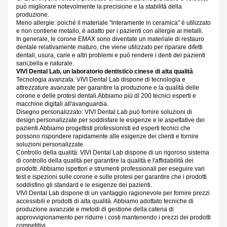
può migliorare notevolmente la precisione e la stabilità della
produzione.
Meno allergie: poiché il materiale "interamente in ceramica" è utilizzato
e non contiene metallo, è adatto per i pazienti con allergie ai metalli.
In generale, le corone EMAX sono diventate un materiale di restauro
dentale relativamente maturo, che viene utilizzato per riparare difetti
dentali, usura, carie e altri problemi e può rendere i denti dei pazienti
sani,bella e naturale.
VIVI Dental Lab, un laboratorio dentistico cinese di alta qualità
Tecnologia avanzata: VIVI Dental Lab dispone di tecnologia e
attrezzature avanzate per garantire la produzione e la qualità delle
corone e delle protesi dentali.Abbiamo più di 200 tecnici esperti e
macchine digitali all'avanguardia.
Disegno personalizzato: VIVI Dental Lab può fornire soluzioni di
design personalizzate per soddisfare le esigenze e le aspettative dei
pazienti.
Abbiamo progettisti professionisti ed esperti tecnici che
possono rispondere rapidamente alle esigenze dei clienti e fornire
soluzioni personalizzate.
Controllo della qualità: VIVI Dental Lab dispone di un rigoroso sistema
di controllo della qualità per garantire la qualità e l'affidabilità dei
prodotti.
Abbiamo ispettori e strumenti professionali per eseguire vari
test e ispezioni sulle corone e sulle protesi per garantire che i prodotti
soddisfino gli standard e le esigenze dei pazienti.
VIVI Dental Lab dispone di un vantaggio ragionevole per fornire prezzi
accessibili e prodotti di alta qualità.
Abbiamo adottato tecniche di
produzione avanzate e metodi di gestione della catena di
approvvigionamento per ridurre i costi mantenendo i prezzi dei prodotti
competitivi.