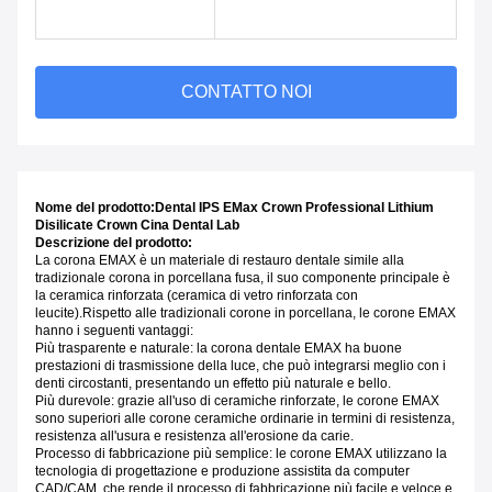
CONTATTO NOI
Nome del prodotto:
Dental IPS EMax Crown Professional Lithium
Disilicate Crown Cina Dental Lab
Descrizione del prodotto:
La corona EMAX è un materiale di restauro dentale simile alla
tradizionale corona in porcellana fusa, il suo componente principale è
la ceramica rinforzata (ceramica di vetro rinforzata con
leucite).Rispetto alle tradizionali corone in porcellana, le corone EMAX
hanno i seguenti vantaggi:
Più trasparente e naturale: la corona dentale EMAX ha buone
prestazioni di trasmissione della luce, che può integrarsi meglio con i
denti circostanti, presentando un effetto più naturale e bello.
Più durevole: grazie all'uso di ceramiche rinforzate, le corone EMAX
sono superiori alle corone ceramiche ordinarie in termini di resistenza,
resistenza all'usura e resistenza all'erosione da carie.
Processo di fabbricazione più semplice: le corone EMAX utilizzano la
tecnologia di progettazione e produzione assistita da computer
CAD/CAM, che rende il processo di fabbricazione più facile e veloce,e