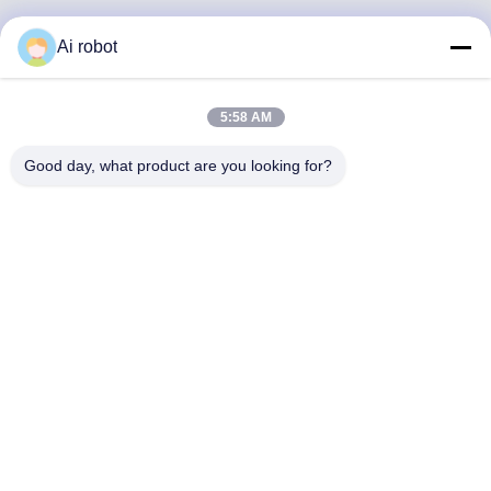
Ai robot
VIVI DENTAI
LABORATORY
5:58 AM
Good day, what product are you looking for?
VIVI Dental Lab è un laboratorio a servizio completo di alto
livello di Shenzhen, in Cina. È uno dei migliori laboratori
odontotecnici certificati CE, ISO e FDA e dotati di
macchine all'avanguardia. Suo l'impegno per l'alta qualità,
i tempi di consegna rapidi e i servizi professionali ha vinto
numerosi feedback positivi dai mercati europei e USA.
Politica Sulla Riservatezza
|
Mappa Del Sito
| Buona qualità della