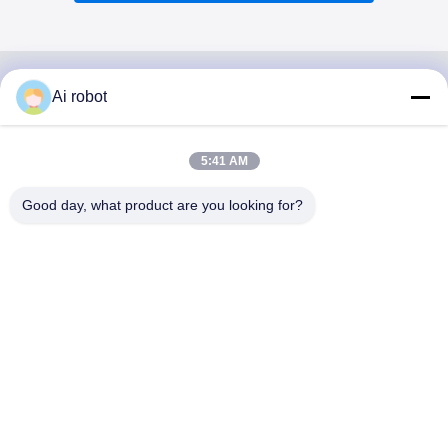
Ai robot
VIVI DENTAI
LABORATORY
5:41 AM
Good day, what product are you looking for?
VIVI Dental Lab è un laboratorio a servizio completo di alto
livello di Shenzhen, in Cina. È uno dei migliori laboratori
odontotecnici certificati CE, ISO e FDA e dotati di
macchine all'avanguardia. Suo l'impegno per l'alta qualità,
i tempi di consegna rapidi e i servizi professionali ha vinto
numerosi feedback positivi dai mercati europei e USA.