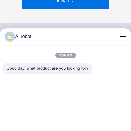
Invia ora
Ai robot
VIVI DENTAI
LABORATORY
4:56 AM
Good day, what product are you looking for?
VIVI Dental Lab è un laboratorio a servizio completo di alto
livello di Shenzhen, in Cina. È uno dei migliori laboratori
odontotecnici certificati CE, ISO e FDA e dotati di
macchine all'avanguardia. Suo l'impegno per l'alta qualità,
i tempi di consegna rapidi e i servizi professionali ha vinto
numerosi feedback positivi dai mercati europei e USA.