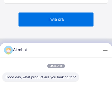
Invia ora
Ai robot
VIVI DENTAI
LABORATORY
3:34 AM
Good day, what product are you looking for?
VIVI Dental Lab è un laboratorio a servizio completo di alto
livello di Shenzhen, in Cina. È uno dei migliori laboratori
odontotecnici certificati CE, ISO e FDA e dotati di