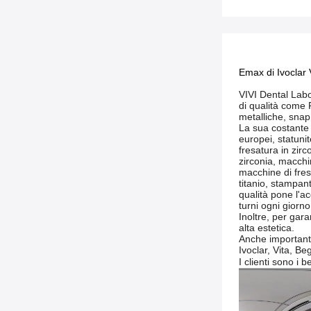
Emax di Ivoclar 
VIVI Dental Labo
di qualità come P
metalliche, snap 
La sua costante 
europei, statunit
fresatura in zir
zirconia, macchin
macchine di fresa
titanio, stampan
qualità pone l'ac
turni ogni giorno
Inoltre, per gara
alta estetica.
Anche importante
Ivoclar, Vita, Be
I clienti sono i 