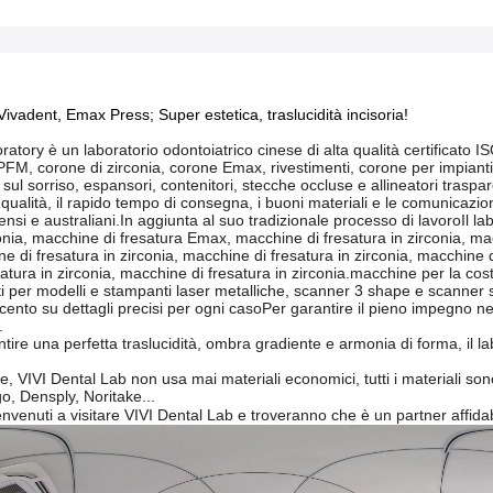
Vivadent, Emax Press; Super estetica, traslucidità incisoria!
ratory è un laboratorio odontoiatrico cinese di alta qualità certificato
FM, corone di zirconia, corone Emax, rivestimenti, corone per impianti, pro
sul sorriso, espansori, contenitori, stecche occluse e allineatori traspare
qualità, il rapido tempo di consegna, i buoni materiali e le comunicazion
ensi e australiani.In aggiunta al suo tradizionale processo di lavoroIl l
conia, macchine di fresatura Emax, macchine di fresatura in zirconia, mac
e di fresatura in zirconia, macchine di fresatura in zirconia, macchine d
tura in zirconia, macchine di fresatura in zirconia.macchine per la costruzi
ti per modelli e stampanti laser metalliche, scanner 3 shape e scanner si
cento su dettagli precisi per ogni casoPer garantire il pieno impegno nei c
.
ntire una perfetta traslucidità, ombra gradiente e armonia di forma, il lab
, VIVI Dental Lab non usa mai materiali economici, tutti i materiali son
go, Densply, Noritake...
benvenuti a visitare VIVI Dental Lab e troveranno che è un partner affidabi