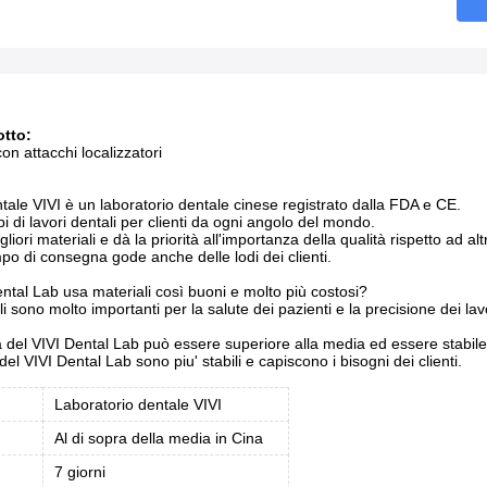
tto:
on attacchi localizzatori
entale VIVI è un laboratorio dentale cinese registrato dalla FDA e CE.
tipi di lavori dentali per clienti da ogni angolo del mondo.
gliori materiali e dà la priorità all'importanza della qualità rispetto ad altri
mpo di consegna gode anche delle lodi dei clienti.
ental Lab usa materiali così buoni e molto più costosi?
i sono molto importanti per la salute dei pazienti e la precisione dei lavo
à del VIVI Dental Lab può essere superiore alla media ed essere stabil
 del VIVI Dental Lab sono piu' stabili e capiscono i bisogni dei clienti.
Laboratorio dentale VIVI
Al di sopra della media in Cina
7 giorni