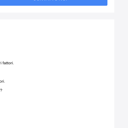
 fattori.
ri.
e?