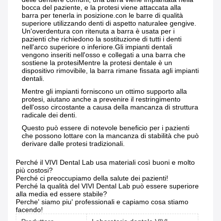
bocca del paziente, e la protesi viene attaccata alla
barra per tenerla in posizione.
con le barre di qualità
superiore utilizzando denti di aspetto naturale
e gengive
.
Un'overdentura con ritenuta a barra è usata per i
pazienti che richiedono la sostituzione di tutti i denti
nell'arco superiore o inferiore.Gli impianti dentali
vengono inseriti nell'osso e collegati a una barra che
sostiene la protesiMentre la protesi dentale è un
dispositivo rimovibile, la barra rimane fissata agli impianti
dentali.
Mentre gli impianti forniscono un ottimo supporto alla
protesi, aiutano anche a prevenire il restringimento
dell'osso circostante a causa della mancanza di struttura
radicale dei denti.
Questo può essere di notevole beneficio per i pazienti
che possono lottare con la mancanza di stabilità che può
derivare dalle protesi tradizionali.
Perché il VIVI Dental Lab usa materiali così buoni e molto
più costosi?
Perché ci preoccupiamo della salute dei pazienti!
Perché la qualità del VIVI Dental Lab può essere superiore
alla media ed essere stabile?
Perche' siamo piu' professionali e capiamo cosa stiamo
facendo!