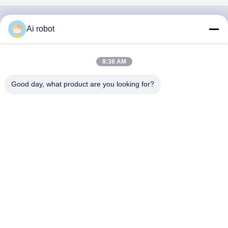
Ai robot
VIVI DENTAI
LABORATORY
8:38 AM
Good day, what product are you looking for?
VIVI Dental Lab è un laboratorio a servizio completo di alto
livello di Shenzhen, in Cina. È uno dei migliori laboratori
odontotecnici certificati CE, ISO e FDA e dotati di
macchine all'avanguardia. Suo l'impegno per l'alta qualità,
i tempi di consegna rapidi e i servizi professionali ha vinto
numerosi feedback positivi dai mercati europei e USA.