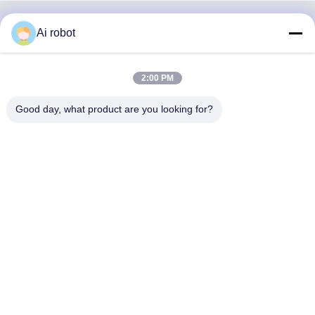
Ai robot
VIVI DENTAI
LABORATORY
2:00 PM
Good day, what product are you looking for?
VIVI Dental Lab è un laboratorio a servizio completo di alto
livello di Shenzhen, in Cina. È uno dei migliori laboratori
odontotecnici certificati CE, ISO e FDA e dotati di
macchine all'avanguardia. Suo l'impegno per l'alta qualità,
i tempi di consegna rapidi e i servizi professionali ha vinto
numerosi feedback positivi dai mercati europei e USA.