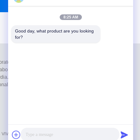
8:25 AM
Good day, what product are you looking 
for?
ratorio a servizio completo di alto livello di Shenzhen, in
laboratori odontotecnici certificati CE, ISO e FDA e dotati
ia. Suo l'impegno per l'alta qualità, i tempi di consegna
ionali ha vinto numerosi feedback positivi dai mercati
6
VIVI DENTAI LABORATORY
. Tutti i diritti riservati.