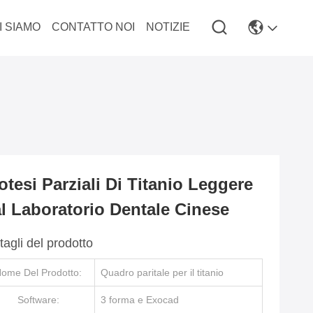
I SIAMO
CONTATTO NOI
NOTIZIE
otesi Parziali Di Titanio Leggere
l Laboratorio Dentale Cinese
tagli del prodotto
ome Del Prodotto:
Quadro paritale per il titanio
Software:
3 forma e Exocad