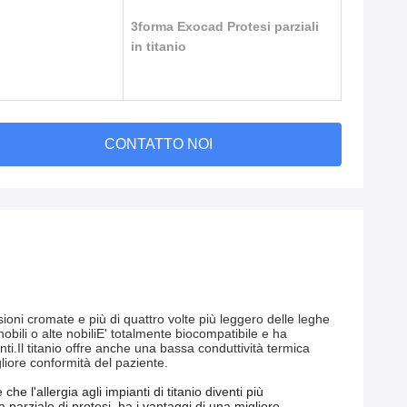
3forma Exocad Protesi parziali
in titanio
CONTATTO NOI
oni cromate e più di quattro volte più leggero delle leghe
 nobili o alte nobiliE' totalmente biocompatibile e ha
nti.Il titanio offre anche una bassa conduttività termica
iore conformità del paziente.
e l'allergia agli impianti di titanio diventi più
a parziale di protesi, ha i vantaggi di una migliore