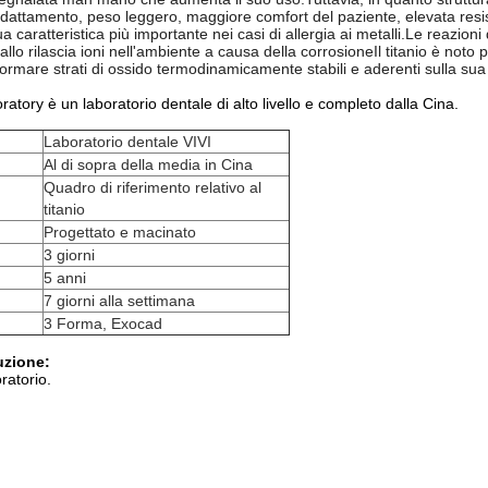
dattamento, peso leggero, maggiore comfort del paziente, elevata resis
ua caratteristica più importante nei casi di allergia ai metalli.Le reazioni
lo rilascia ioni nell'ambiente a causa della corrosioneIl titanio è noto 
formare strati di ossido termodinamicamente stabili e aderenti sulla sua 
atory è un laboratorio dentale di alto livello e completo dalla Cina.
Laboratorio dentale VIVI
Al di sopra della media in Cina
Quadro di riferimento relativo al
titanio
Progettato e macinato
3 giorni
5 anni
7 giorni alla settimana
3 Forma, Exocad
uzione:
oratorio.