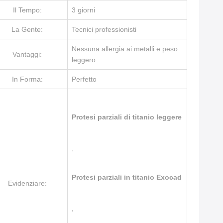
Il Tempo:
3 giorni
La Gente:
Tecnici professionisti
Nessuna allergia ai metalli e peso
Vantaggi:
leggero
In Forma:
Perfetto
Protesi parziali di titanio leggere
,
Protesi parziali in titanio Exocad
Evidenziare:
,