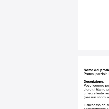
Nome del prodo
Protesi parziale i
Descrizione:
Peso leggero per
d'oro),il titanio
un'eccellente res
(nessun shock a 
Il successo del t
comunemente se