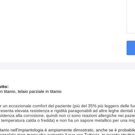
tto:
n titanio, telaio parziale in titanio
 un eccezionale comfort del paziente (più del 35% più leggero delle fusi
 presenta elevata resistenza e rigidità paragonabili ad altre leghe dentali
istenza alla corrosione, quindi non ci sono reazioni allergiche nei pazie
temperatura calda o fredda) e non ha un sapore metallico per una migl
itanio nell'impiantologia è ampiamente dimostrato, anche se è probabile ch
gnalata man mano che aumenta il suo uso.
Tuttavia, in quanto struttur