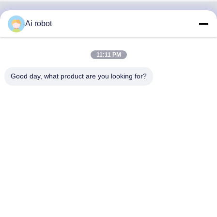
Ai robot
VIVI DENTAI
LABORATORY
11:11 PM
Good day, what product are you looking for?
VIVI Dental Lab è un laboratorio a servizio completo di alto
livello di Shenzhen, in Cina. È uno dei migliori laboratori
odontotecnici certificati CE, ISO e FDA e dotati di
macchine all'avanguardia. Suo l'impegno per l'alta qualità,
i tempi di consegna rapidi e i servizi professionali ha vinto
numerosi feedback positivi dai mercati europei e USA.