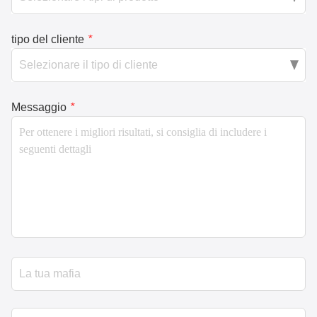
Email
*
Materia
*
Tipi di prodotto
*
tipo del cliente
*