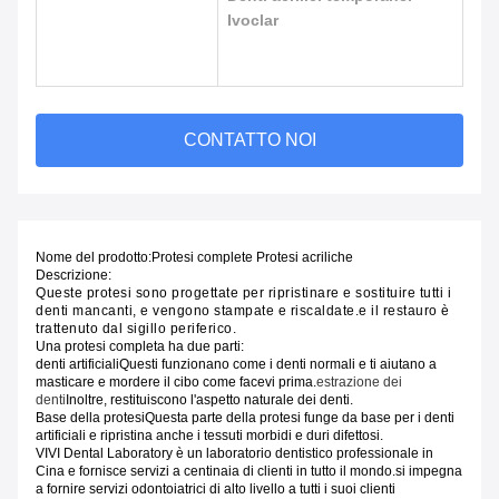
Ivoclar
CONTATTO NOI
Nome del prodotto:
Protesi complete Protesi acriliche
Descrizione:
Queste protesi sono progettate per ripristinare e sostituire tutti i 
denti mancanti, e vengono stampate e riscaldate.e il restauro è 
trattenuto dal sigillo periferico.
Una protesi completa ha due parti:
denti artificiali
Questi funzionano come i denti normali e ti aiutano a
masticare e mordere il cibo come facevi prima.
estrazione dei
denti
Inoltre, restituiscono l'aspetto naturale dei denti.
Base della protesi
Questa parte della protesi funge da base per i denti
artificiali e ripristina anche i tessuti morbidi e duri difettosi.
VIVI Dental Laboratory è un laboratorio dentistico professionale in
Cina e fornisce servizi a centinaia di clienti in tutto il mondo.si impegna
a fornire servizi odontoiatrici di alto livello a tutti i suoi clienti