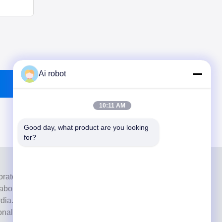
Ai robot
10:11 AM
Good day, what product are you looking 
for?
ratorio a servizio completo di alto livello di Shenzhen, in
laboratori odontotecnici certificati CE, ISO e FDA e dotati
ia. Suo l'impegno per l'alta qualità, i tempi di consegna
ionali ha vinto numerosi feedback positivi dai mercati