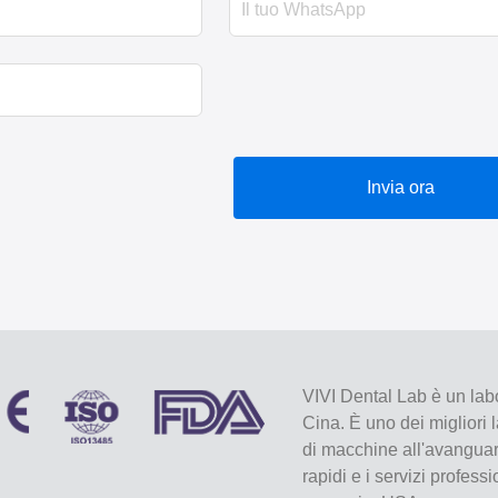
Invia ora
VIVI Dental Lab è un labo
Cina. È uno dei migliori 
di macchine all'avanguard
rapidi e i servizi profess