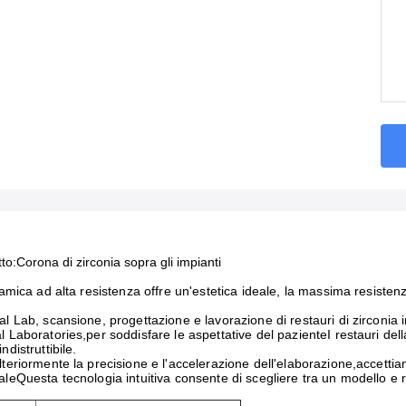
to:
Corona di zirconia sopra gli impianti
eramica ad alta resistenza offre un'estetica ideale, la massima resist
al Lab, scansione, progettazione e lavorazione di restauri di zirconia in 
l Laboratories,per soddisfare le aspettative del pazienteI restauri del
ndistruttibile.
lteriormente la precisione e l'accelerazione dell'elaborazione,accettiamo
aleQuesta tecnologia intuitiva consente di scegliere tra un modello e 