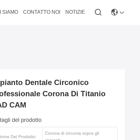
I SIAMO
CONTATTO NOI
NOTIZIE
pianto Dentale Circonico
ofessionale Corona Di Titanio
AD CAM
tagli del prodotto
Corona di zirconia sopra gli
ome Del Prodotto: