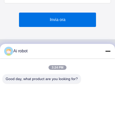
Invia ora
Ai robot
VIVI DENTAI
LABORATORY
3:24 PM
Good day, what product are you looking for?
VIVI Dental Lab è un laboratorio a servizio completo di alto
livello di Shenzhen, in Cina. È uno dei migliori laboratori
odontotecnici certificati CE, ISO e FDA e dotati di