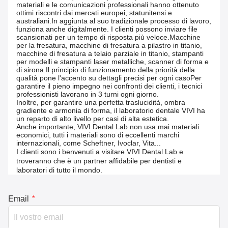
materiali e le comunicazioni professionali hanno ottenuto
ottimi riscontri dai mercati europei, statunitensi e
australiani.In aggiunta al suo tradizionale processo di lavoro,
funziona anche digitalmente. I clienti possono inviare file
scansionati per un tempo di risposta più veloce.Macchine
per la fresatura, macchine di fresatura a pilastro in titanio,
macchine di fresatura a telaio parziale in titanio, stampanti
per modelli e stampanti laser metalliche, scanner di forma e
di sirona.Il principio di funzionamento della priorità della
qualità pone l'accento su dettagli precisi per ogni casoPer
garantire il pieno impegno nei confronti dei clienti, i tecnici
professionisti lavorano in 3 turni ogni giorno.
Inoltre, per garantire una perfetta traslucidità, ombra
gradiente e armonia di forma, il laboratorio dentale VIVI ha
un reparto di alto livello per casi di alta estetica.
Anche importante, VIVI Dental Lab non usa mai materiali
economici, tutti i materiali sono di eccellenti marchi
internazionali, come Scheftner, Ivoclar, Vita...
I clienti sono i benvenuti a visitare VIVI Dental Lab e
troveranno che è un partner affidabile per dentisti e
laboratori di tutto il mondo.
Email
*