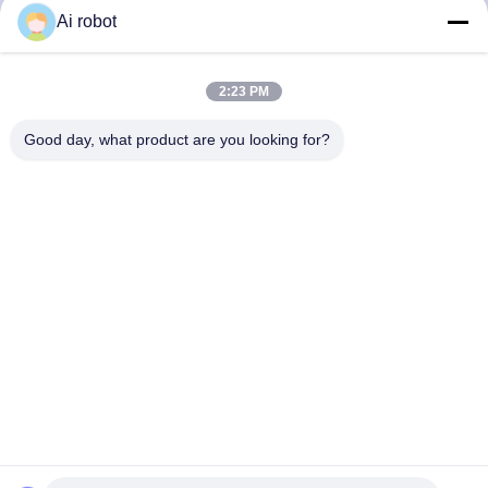
Ai robot
VIVI DENTAI
LABORATORY
2:23 PM
Good day, what product are you looking for?
VIVI Dental Lab è un laboratorio a servizio completo di alto
livello di Shenzhen, in Cina. È uno dei migliori laboratori
odontotecnici certificati CE, ISO e FDA e dotati di
macchine all'avanguardia. Suo l'impegno per l'alta qualità,
i tempi di consegna rapidi e i servizi professionali ha vinto
numerosi feedback positivi dai mercati europei e USA.
Politica Sulla Riservatezza
|
Mappa Del Sito
| Buona qualità della
Cina Laboratorio dentistico cinese fornitore. 2022-2026
VIVI