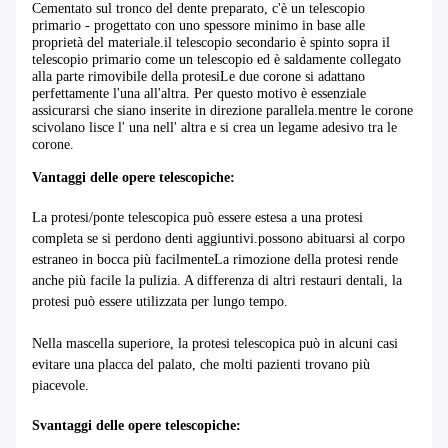
Cementato sul tronco del dente preparato, c'è un telescopio
primario - progettato con uno spessore minimo in base alle
proprietà del materiale.il telescopio secondario è spinto sopra il
telescopio primario come un telescopio ed è saldamente collegato
alla parte rimovibile della protesiLe due corone si adattano
perfettamente l'una all'altra. Per questo motivo è essenziale
assicurarsi che siano inserite in direzione parallela.mentre le corone
scivolano lisce l' una nell' altra e si crea un legame adesivo tra le
corone.
Vantaggi delle opere telescopiche:
La protesi/ponte telescopica può essere estesa a una protesi
completa se si perdono denti aggiuntivi.possono abituarsi al corpo
estraneo in bocca più facilmenteLa rimozione della protesi rende
anche più facile la pulizia. A differenza di altri restauri dentali, la
protesi può essere utilizzata per lungo tempo.
Nella mascella superiore, la protesi telescopica può in alcuni casi
evitare una placca del palato, che molti pazienti trovano più
piacevole.
Svantaggi delle opere telescopiche: