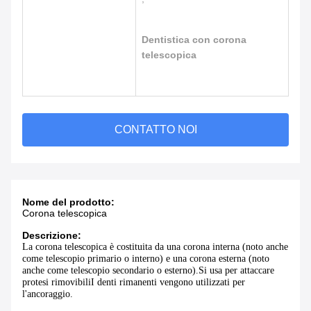
Dentistica con corona
telescopica
CONTATTO NOI
Nome del prodotto:
Corona telescopica
Descrizione:
La corona telescopica è costituita da una corona interna (noto anche
come telescopio primario o interno) e una corona esterna (noto
anche come telescopio secondario o esterno).Si usa per attaccare
protesi rimovibiliI denti rimanenti vengono utilizzati per
l'ancoraggio.