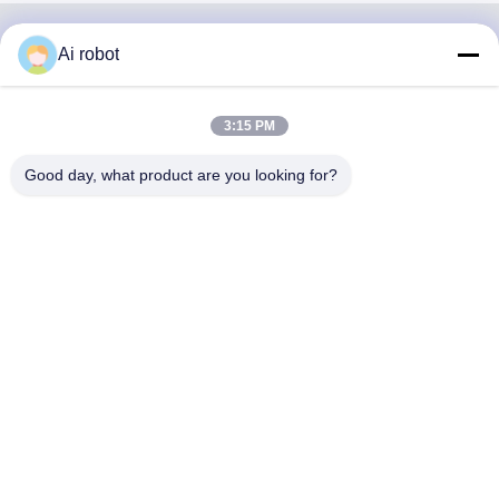
Ai robot
VIVI DENTAI
LABORATORY
3:15 PM
Good day, what product are you looking for?
VIVI Dental Lab è un laboratorio a servizio completo di alto
livello di Shenzhen, in Cina. È uno dei migliori laboratori
odontotecnici certificati CE, ISO e FDA e dotati di
macchine all'avanguardia. Suo l'impegno per l'alta qualità,
i tempi di consegna rapidi e i servizi professionali ha vinto
numerosi feedback positivi dai mercati europei e USA.