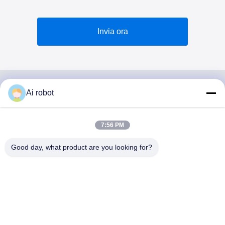
Invia ora
Ai robot
VIVI DENTAI
LABORATORY
7:56 PM
Good day, what product are you looking for?
VIVI Dental Lab è un laboratorio a servizio completo di alto
livello di Shenzhen, in Cina. È uno dei migliori laboratori
odontotecnici certificati CE, ISO e FDA e dotati di