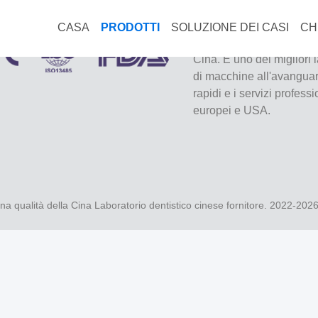
CASA
PRODOTTI
SOLUZIONE DEI CASI
CH
VIVI Dental Lab è un labo
Cina. È uno dei migliori 
di macchine all'avanguard
rapidi e i servizi profess
europei e USA.
a qualità della Cina Laboratorio dentistico cinese fornitore. 2022-202