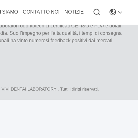
I SIAMO
CONTATTO NOI
NOTIZIE
ratorio a servizio completo di alto livello di Shenzhen, in
laboratori odontotecnici certificati CE, ISO e FDA e dotati
ia. Suo l'impegno per l'alta qualità, i tempi di consegna
ionali ha vinto numerosi feedback positivi dai mercati
6
VIVI DENTAI LABORATORY
. Tutti i diritti riservati.