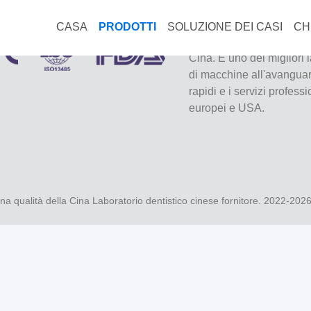
CASA
PRODOTTI
SOLUZIONE DEI CASI
CH
VIVI Dental Lab è un labo
Cina. È uno dei migliori 
di macchine all'avanguard
rapidi e i servizi profess
europei e USA.
a qualità della Cina Laboratorio dentistico cinese fornitore. 2022-202