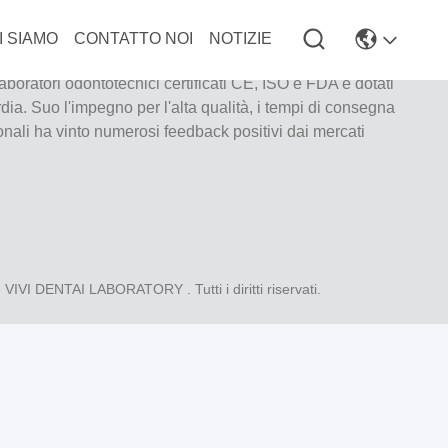
I SIAMO
CONTATTO NOI
NOTIZIE
ratorio a servizio completo di alto livello di Shenzhen, in
laboratori odontotecnici certificati CE, ISO e FDA e dotati
ia. Suo l'impegno per l'alta qualità, i tempi di consegna
ionali ha vinto numerosi feedback positivi dai mercati
6
VIVI DENTAI LABORATORY
. Tutti i diritti riservati.