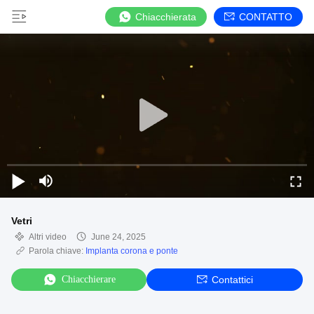
Chiacchierata
CONTATTO
Vetri
Altri video
June 24, 2025
Parola chiave:
Implanta corona e ponte
Chiacchierare
Contattici