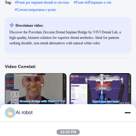
Tag:
#
Ponte per impianti dentali in zirconia
#
Ponte dell'impianto a vite
#
Corona temporanea e ponte
Descrizione video:
Discover the Porcelain Zirconia Dental Implant Bridge by VIVI Dental Lab, a
high-quality, bioinert solution for superior dental aesthetics. Ideal for patients
seeking durable, non-metal alternatives with natural white color.
Video Correlati
01:27
00:59
Ai robot
Barra in titanio per ponte in zirconio
Stecca occlusale digitale Comfort
Soluzione All on X
accurato
VIDEO TECNICI
VIDEO TECNICI
September 11, 2025
September 11, 2025
10:45 PM