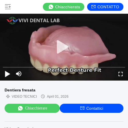
Chiacchierata
CONTATTO
Dentiera fresata
VIDEO TECNICI
April 01, 2026
Chiacchierare
Contattici