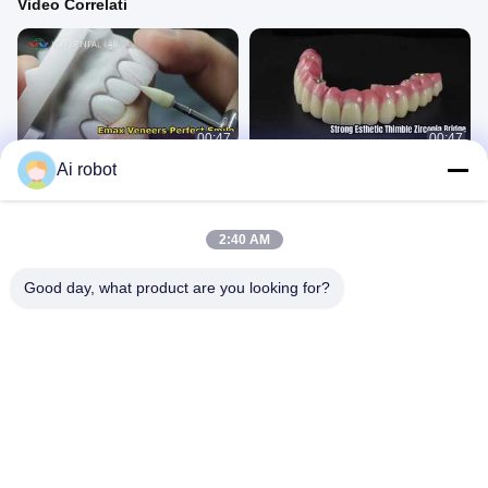
Video Correlati
00:47
00:47
Ai robot
Veneer Emax
Ponte in zirconio con ditale
VIDEO TECNICI
VIDEO TECNICI
April 01, 2026
March 28, 2026
2:40 AM
Good day, what product are you looking for?
01:20
00:47
Video promozionale (durata di breve
Laminati per faccette dentali
durata)2
Altri Video
Altri Video
May 12, 2026
March 07, 2026