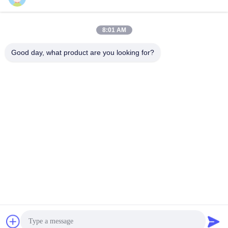
Veneer Emax
Dentiera fresata
VIDEO TECNICI
VIDEO TECNICI
April 01, 2026
April 01, 2026
8:01 AM
Good day, what product are you looking for?
00:47
00:34
Ponte in zirconio con ditale
Impianto dentale a mascella piena
Ponte di zirconia Corona traslucidità
VIDEO TECNICI
Estetica
Altri Video
March 28, 2026
July 04, 2025
01:01
01:47
Fermo occlusale fresato
Vetri
Altri Video
Altri Video