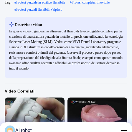
Tag:
#
Protesi parziale in acrilico flessibile
#
Protesi completa rimovibile
#
Protesi parziali flessibili Valplast
Descrizione video:
In questo video ti guideremo attraverso il flusso di lavoro digitale completo per la
creazione di una struttura parziale in metallo di precisione utilizzando la tecnologia
Selective Laser Melting (SLM). Vedrai come VIVI Dental Laboratory progetta e
stampa in 3D strutture in cobalto-cromo di alta qualità, garantendo adattamento,
resistenza e comfort ottimali del paziente. Osserva il processo passo dopo passo,
dalla preparazione del file digitale alla finitura finale, e scopri come questo metodo
avanzato offre risultati coerenti e affidabili ai professionisti del settore dentale in
tutto il mondo.
Video Correlati
00:47
00:43
Ai robot