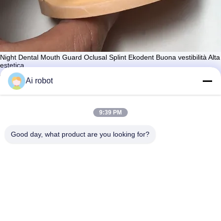
Night Dental Mouth Guard Oclusal Splint Ekodent Buona vestibilità Alta
estetica
Contattaci ora
Ai robot
Impari di più
#
Protezioni buccali sportive personalizzate
#
Guardia oclusiale dura e morbida
9:39 PM
#
Modello di studio dentale di trattamento
Good day, what product are you looking for?
Splint e protettori per la bocca
2025-07-04
124 opinioni
Tecnici professionisti, i migliori materiali!! VIVI Dental
Visualizza altro
Laboratory è un laboratorio odontoiatrico cinese di alta qualità
certificato ISO e FDA a Shenzhen.VIVI Dental Lab produce lavori
dentali di ...
Visualizza altro
Messaggi del visitatore
Lasciate un messaggio