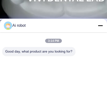
Stecca occlusale di alta qualità fresata dal miglior materiale dal China
Dental Laboratory
Ai robot
Contattaci ora
Impari di più
#
Modello di studio dentistico
3:14 PM
#
Funzionalità del filo di luce alternativo
#
Allineatori corretti chiari
Good day, what product are you looking for?
Laboratorio odontoiatrico ortodontico
2026-07-16
124 opinioni
Spline oclusali dal laboratorio dentale cinese. Filtri
Visualizza altro
oclusali di alta qualità, lavorati con precisione con materiali di prima
qualità per prestazioni odontoiatriche ottimali e comfort del paziente.
...
Visualizza altro
Messaggi del visitatore
Lasciate un messaggio