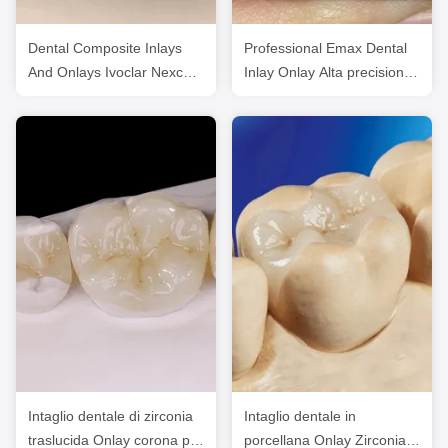
Dental Composite Inlays
Professional Emax Dental
And Onlays Ivoclar Nexco
Inlay Onlay Alta precisione
Alta estetica
di elaborazione digitale
Intaglio dentale di zirconia
Intaglio dentale in
traslucida Onlay corona per
porcellana Onlay Zirconia