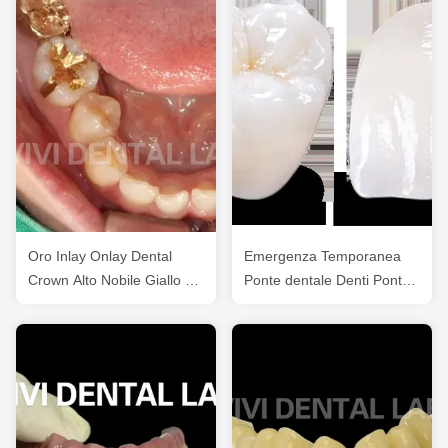
Oro Inlay Onlay Dental
Emergenza Temporanea
Crown Alto Nobile Giallo Ni
Ponte dentale Denti Ponte
Be Free
dentale Restaurazioni