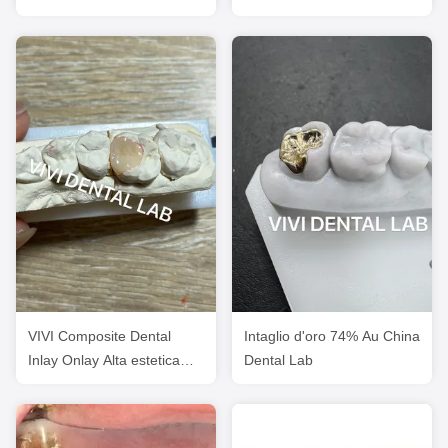
ripristinare la forma
Emax Alta estetica FDA
naturale della cavità
approvato
VIVI Composite Dental
Intaglio d'oro 74% Au China
Inlay Onlay Alta estetica
Dental Lab
certificata ISO