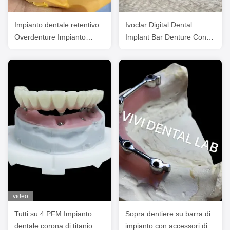
Impianto dentale retentivo
Ivoclar Digital Dental
Overdenture Impianto
Implant Bar Denture Con
stabile
Appendici
video
Tutti su 4 PFM Impianto
Sopra dentiere su barra di
dentale corona di titanio
impianto con accessori di