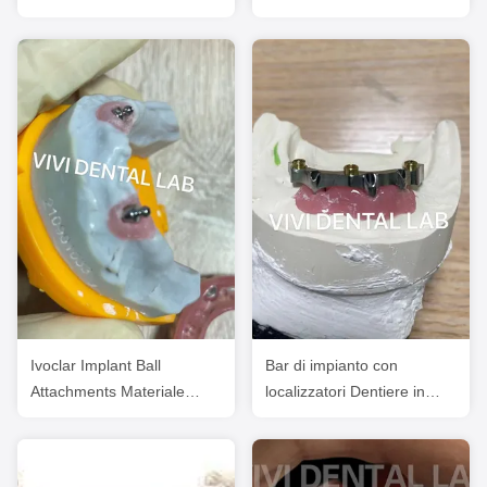
zirconia Tutti su 6 restauri
precisione e clip metallici
dal laboratorio dentale
cinese
Ivoclar Implant Ball
Bar di impianto con
Attachments Materiale
localizzatori Dentiere in
rimovibile per impianti
eccesso dal laboratorio
dentali per igiene orale
dentale cinese