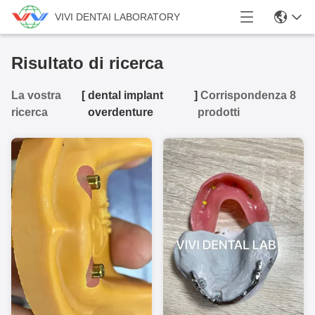
VIVI DENTAI LABORATORY
Risultato di ricerca
La vostra
[
dental implant
]
Corrispondenza 8
ricerca
overdenture
prodotti