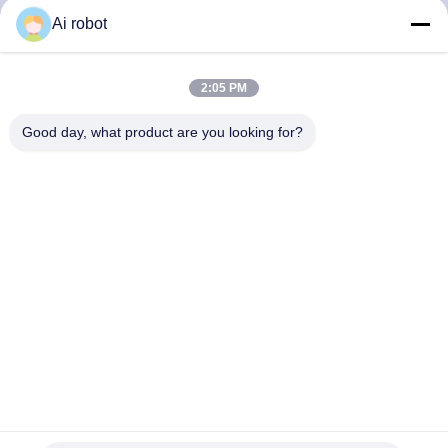
Ai robot
VIVI DENTAI
LABORATORY
2:05 PM
Good day, what product are you looking for?
VIVI Dental Lab è un laboratorio a servizio completo di alto
livello di Shenzhen, in Cina. È uno dei migliori laboratori
odontotecnici certificati CE, ISO e FDA e dotati di
macchine all'avanguardia. Suo l'impegno per l'alta qualità,
i tempi di consegna rapidi e i servizi professionali ha vinto
numerosi feedback positivi dai mercati europei e USA.
Politica Sulla Riservatezza
|
Mappa Del Sito
| Buona qualità della
Cina Laboratorio dentistico cinese fornitore. 2022-2026
VIVI