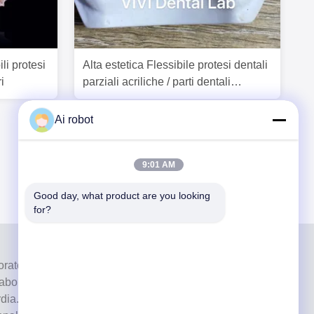
li protesi
Alta estetica Flessibile protesi dentali
i
parziali acriliche / parti dentali
Valplast
Ai robot
9:01 AM
Good day, what product are you looking 
for?
ratorio a servizio completo di alto livello di Shenzhen, in
laboratori odontotecnici certificati CE, ISO e FDA e dotati
ia. Suo l'impegno per l'alta qualità, i tempi di consegna