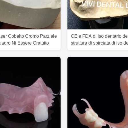
ser Cobalto Cromo Parziale
CE e FDA di iso dentario de
uadro Ni Essere Gratuito
struttura di sbirciata di iso de
laboratorio parziale del CE 
Cina