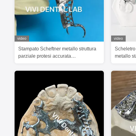
video
video
Stampato Scheftner metallo struttura
Scheletro
parziale protesi accurata
metallo s
personalizzata
progettaz