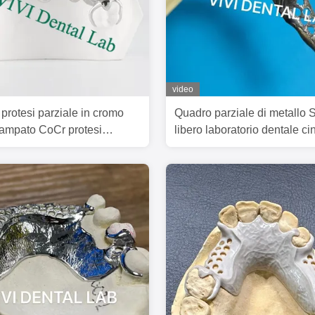
video
 protesi parziale in cromo
Quadro parziale di metallo
tampato CoCr protesi
libero laboratorio dentale c
ione