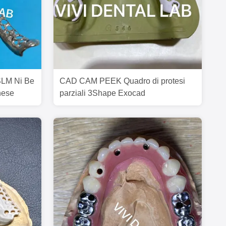
 SLM Ni Be
CAD CAM PEEK Quadro di protesi
inese
parziali 3Shape Exocad