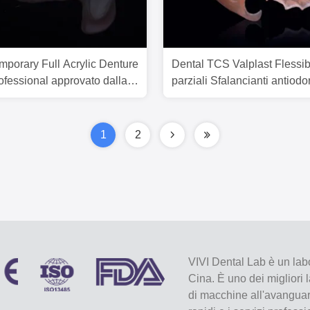
mporary Full Acrylic Denture
Dental TCS Valplast Flessibi
rofessional approvato dalla
parziali Sfalancianti antiodor
1
2
VIVI Dental Lab è un labo
Cina. È uno dei migliori 
di macchine all'avanguard