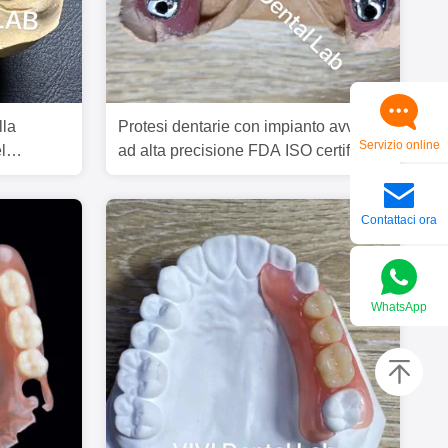
lla
Protesi dentarie con impianto avvitato
Servizio online
l
ad alta precisione FDA ISO certificato
e di FDA
Contattaci ora
WhatsApp